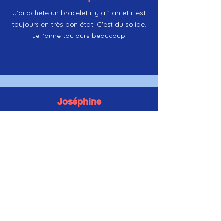
J'ai acheté un bracelet il y a 1 an et il est
toujours en très bon état. C'est du solide.
Je l'aime toujours beaucoup.
Joséphine
J'ai offert un bracelet à mon arrière-
petite-fille de 4 ans. Elle l'aime tellement
qu'elle le garde même pour dormir.
Mon cadeau a fait beaucoup d'effet et
très plaisir !