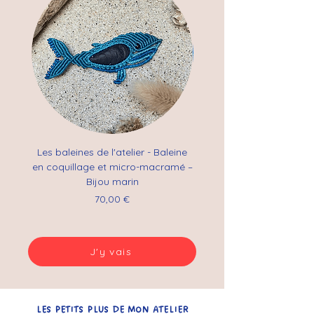
Les baleines de l'atelier - Baleine
Parure “Écume Bleue” –
en coquillage et micro-macramé –
macramé avec pierre de 
Bijou marin
Prix
70,00 €
J'y vais
LES PETITS PLUS DE MON ATELIER